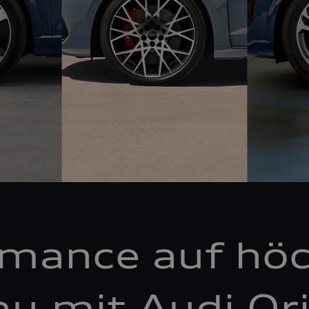
rmance auf hö
au mit Audi Ori