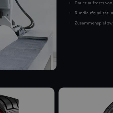
›
Dauerlauftests vo
›
Rundlaufqualität u
›
Zusammenspiel zwi