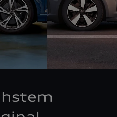
chstem
ginal